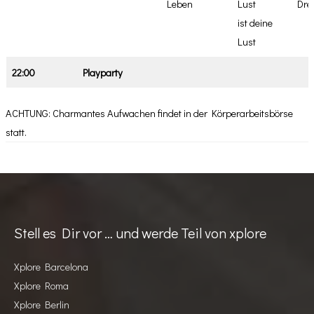
Leben
Lust
Drei
ist deine
Lust
22:00
Playparty
ACHTUNG: Charmantes Aufwachen findet in der Körperarbeitsbörse
statt.
Stell es Dir vor … und werde Teil von xplore
Xplore Barcelona
Xplore Roma
Xplore Berlin