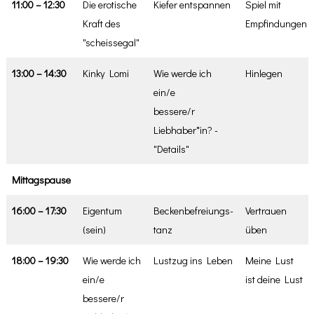
11:00 – 12:30
Die erotische
Kiefer entspannen
Spiel mit
Kraft des
Empfindungen
"scheissegal"
13:00 – 14:30
Kinky Lomi
Wie werde ich
Hinlegen
ein/e
bessere/r
Liebhaber*in? -
"Details"
Mittagspause
16:00 – 17:30
Eigentum
Beckenbefreiungs-
Vertrauen
(sein)
tanz
üben
18:00 – 19:30
Wie werde ich
Lustzug ins Leben
Meine Lust
ein/e
ist deine Lust
bessere/r