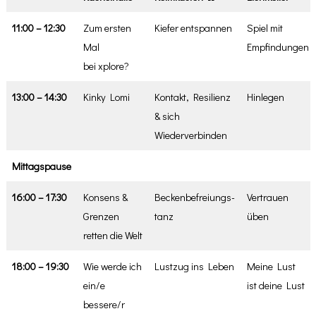
11:00 – 12:30
Zum ersten
Kiefer entspannen
Spiel mit
Mal
Empfindungen
bei xplore?
13:00 – 14:30
Kinky Lomi
Kontakt, Resilienz
Hinlegen
& sich
Wiederverbinden
Mittagspause
16:00 – 17:30
Konsens &
Beckenbefreiungs-
Vertrauen
Grenzen
tanz
üben
retten die Welt
18:00 – 19:30
Wie werde ich
Lustzug ins Leben
Meine Lust
ein/e
ist deine Lust
bessere/r