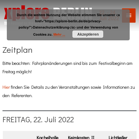
Zum
Inhalt
22. - 24.
Hau
Durch die weitere Nutzung der Website stimmen Sie unserer <a
Juli 2022
springen
href="https://xplore-berlin.de/de/privacy-
policy/">Datenschutzerklärung</a> und der Verwendung von
Akzeptieren
Cookies zu.
Mehr ...
Zeitplan
Bitte beachten: Fahrplanänderungen sind bis zum Festivalbeginn am
Freitag möglich!
Hier
finden Sie Details zu den Veranstaltungen sowie Informationen zu
den Referenten.
FREITAG, 22. Juli 2022
Kachelhalle
Keimkasten II
Lichtkeller