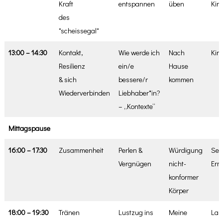
Kraft
entspannen
üben
Kink
des
"scheissegal"
13:00 – 14:30
Kontakt,
Wie werde ich
Nach
Kin
Resilienz
ein/e
Hause
& sich
bessere/r
kommen
Wiederverbinden
Liebhaber*in?
– „Kontexte“
Mittagspause
16:00 – 17:30
Zusammenheit
Perlen &
Würdigung
Sex
Vergnügen
nicht-
Erm
konformer
Körper
18:00 – 19:30
Tränen
Lustzug ins
Meine
Lan