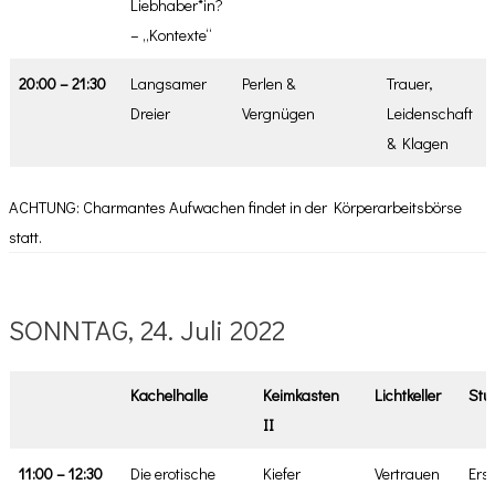
Liebhaber*in?
– „Kontexte“
20:00 – 21:30
Langsamer
Perlen &
Trauer,
Dreier
Vergnügen
Leidenschaft
& Klagen
ACHTUNG: Charmantes Aufwachen findet in der Körperarbeitsbörse
statt.
SONNTAG, 24. Juli 2022
Kachelhalle
Keimkasten
Lichtkeller
Stu
II
11:00 – 12:30
Die erotische
Kiefer
Vertrauen
Erst